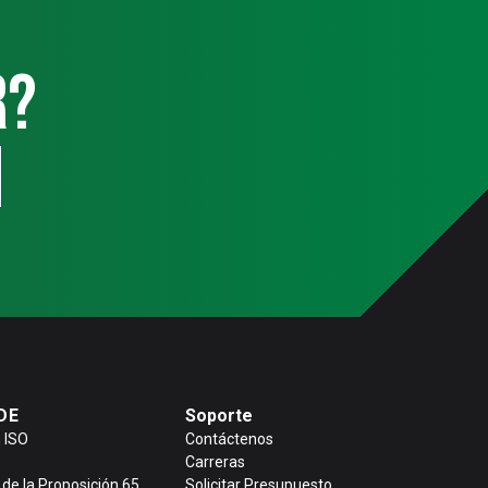
r?
DE
Soporte
n ISO
Contáctenos
Carreras
de la Proposición 65
Solicitar Presupuesto