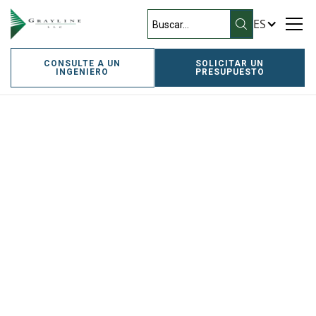
ES
CONSULTE A UN
SOLICITAR UN
INGENIERO
PRESUPUESTO
Inicio
Termorretráctil
AL3X
AL3X