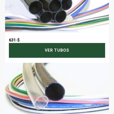
631
-
$
VER TUBOS