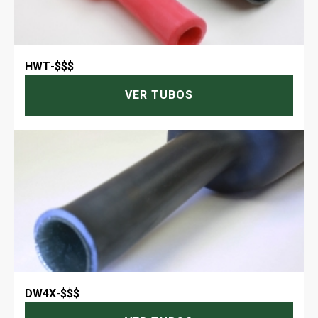
HWT
-
$$$
VER TUBOS
DW4X
-
$$$