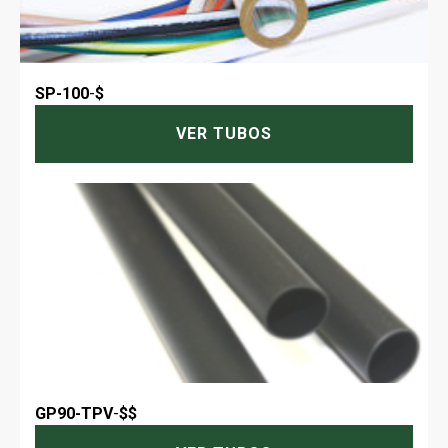
SP-100
-
$
VER TUBOS
GP90-TPV
-
$$