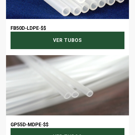
FB50D-LDPE
-
$$
VER TUBOS
GP55D-MDPE
-
$$