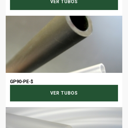
VER TUBOS
GP90-PE
-
$
VER TUBOS