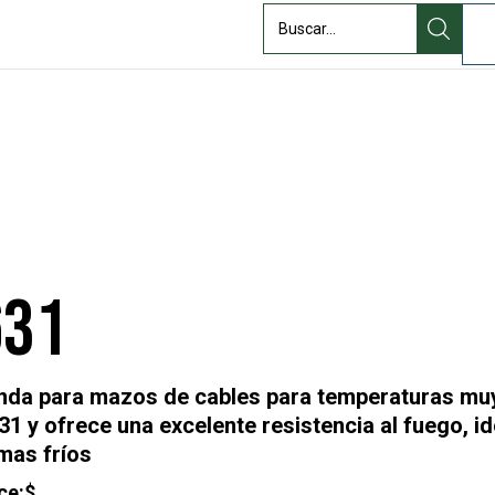
Quiénes
ndustria
Recursos
somos
631
nda para mazos de cables para temperaturas muy
631 y ofrece una excelente resistencia al fuego, id
imas fríos
ce:
$