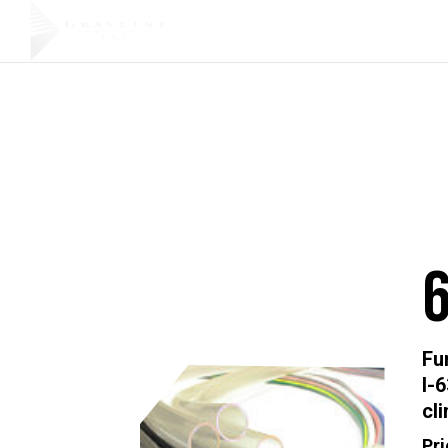
Soluciones
Productos
I
personalizadas
Fu
I-
cl
Pri