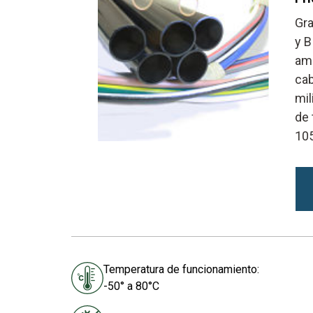
Gra
y B
amp
cab
mil
de 
10
Temperatura de funcionamiento:
-50° a 80°C