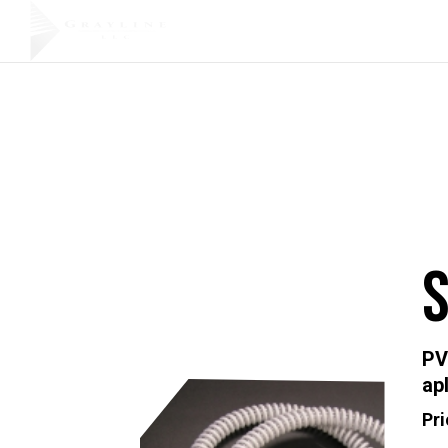
Soluciones
Productos
I
personalizadas
S
PV
ap
Pri