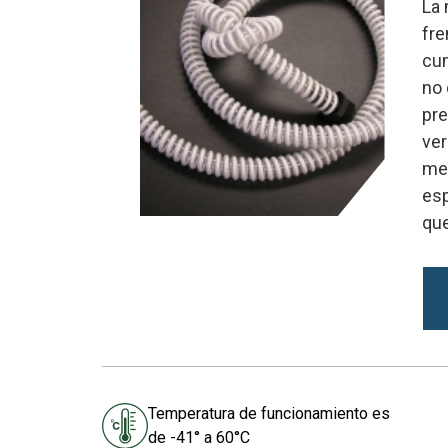
La 
fre
cum
no 
pre
ver
men
esp
que
Temperatura de funcionamiento es
de -41° a 60°C