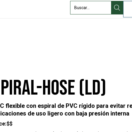
Quiénes
ndustria
Recursos
somos
piral-Hose (LD)
C flexible con espiral de PVC rígido para evitar r
licaciones de uso ligero con baja presión interna
ce:
$$