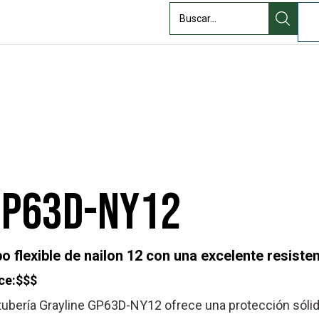
Quiénes
ndustria
Recursos
somos
GP63D-NY12
po flexible de nailon 12 con una excelente resisten
ce:
$$$
tubería Grayline GP63D-NY12 ofrece una protección sólid