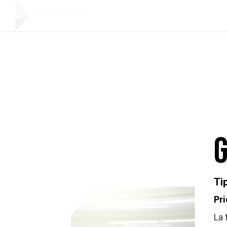
Soluciones
Productos
I
personalizadas
Ti
Pri
La 