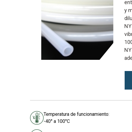
ent
y m
dil
NY1
vib
100
NY1
ade
Temperatura de funcionamiento:
-40° a 100°C