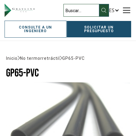
ES
CONSULTE A UN
SOLICITAR UN
INGENIERO
PRESUPUESTO
Inicio
No termorretráctil
GP65-PVC
GP65-PVC