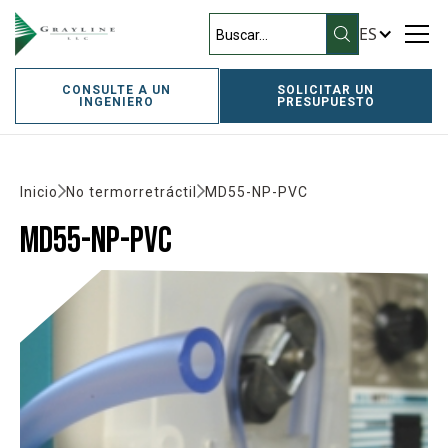
ES
CONSULTE A UN
SOLICITAR UN
INGENIERO
PRESUPUESTO
Inicio
No termorretráctil
MD55-NP-PVC
MD55-NP-PVC