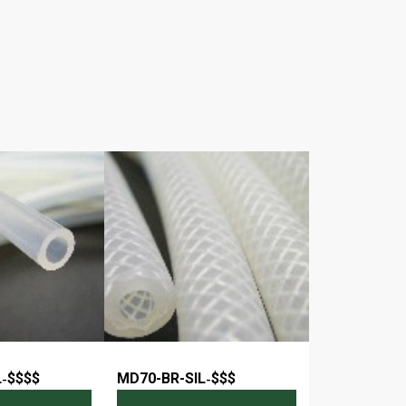
L
-
$$$$
MD70-BR-SIL
-
$$$