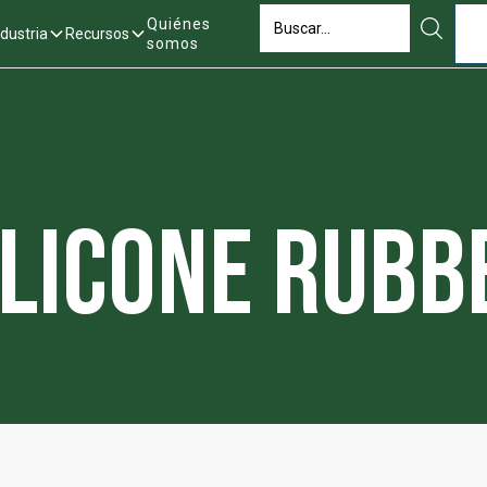
Quiénes
ndustria
Recursos
somos
ilicone Rubb