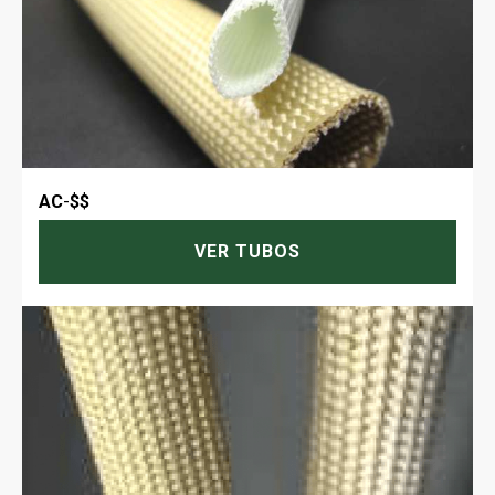
AC
-
$$
VER TUBOS