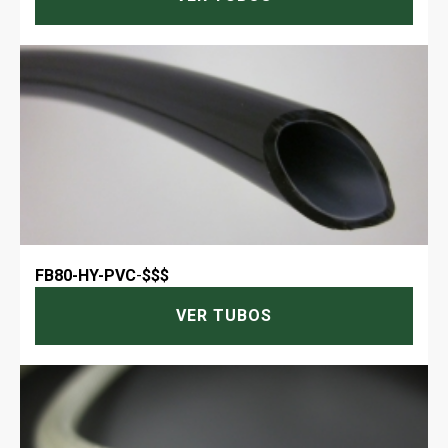
FB80-HY-PVC
-
$$$
VER TUBOS