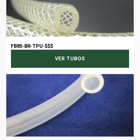
FB85-BR-TPU
-
$$$
VER TUBOS