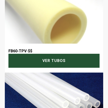
FB60-TPV
-
$$
VER TUBOS