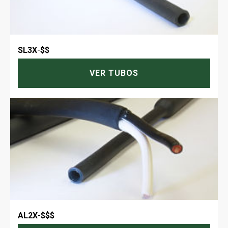
SL3X
-
$$
VER TUBOS
AL2X
-
$$$