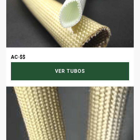
AC
-
$$
VER TUBOS